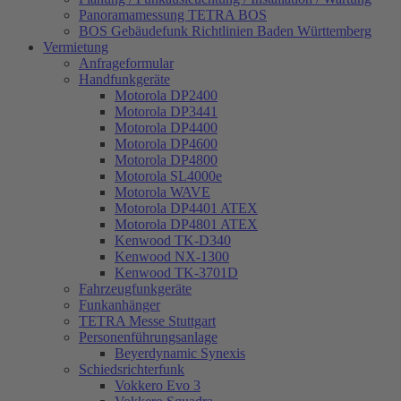
Panoramamessung TETRA BOS
BOS Gebäudefunk Richtlinien Baden Württemberg
Vermietung
Anfrageformular
Handfunkgeräte
Motorola DP2400
Motorola DP3441
Motorola DP4400
Motorola DP4600
Motorola DP4800
Motorola SL4000e
Motorola WAVE
Motorola DP4401 ATEX
Motorola DP4801 ATEX
Kenwood TK-D340
Kenwood NX-1300
Kenwood TK-3701D
Fahrzeugfunkgeräte
Funkanhänger
TETRA Messe Stuttgart
Personenführungsanlage
Beyerdynamic Synexis
Schiedsrichterfunk
Vokkero Evo 3