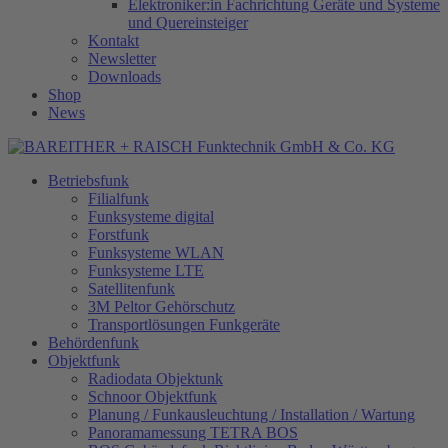
Elektroniker:in Fachrichtung Geräte und Systeme
und Quereinsteiger
Kontakt
Newsletter
Downloads
Shop
News
Betriebsfunk
Filialfunk
Funksysteme digital
Forstfunk
Funksysteme WLAN
Funksysteme LTE
Satellitenfunk
3M Peltor Gehörschutz
Transportlösungen Funkgeräte
Behördenfunk
Objektfunk
Radiodata Objektunk
Schnoor Objektfunk
Planung / Funkausleuchtung / Installation / Wartung
Panoramamessung TETRA BOS