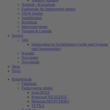
Vokkero Squadra
Notfunk - Krisenfunk
Funkgeräte für Impfzentren mieten
UKW Sender
Satellitenlink
Richtfunk
Intercomsysteme
Versand & Logistik
Service
Jobs
Elektroniker:in Fachrichtung Geräte und Systeme
und Quereinsteiger
Kontakt
Newsletter
Downloads
Shop
News
Betriebsfunk
Filialfunk
Funksysteme digital
Icom IDAS
Kenwood NEXEDGE
Motorola MOTOTRBO
TETRA