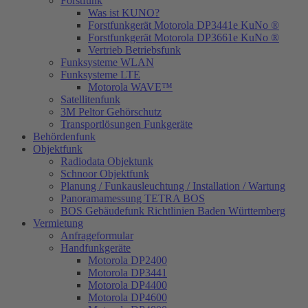
Forstfunk
Was ist KUNO?
Forstfunkgerät Motorola DP3441e KuNo ®
Forstfunkgerät Motorola DP3661e KuNo ®
Vertrieb Betriebsfunk
Funksysteme WLAN
Funksysteme LTE
Motorola WAVE™
Satellitenfunk
3M Peltor Gehörschutz
Transportlösungen Funkgeräte
Behördenfunk
Objektfunk
Radiodata Objektunk
Schnoor Objektfunk
Planung / Funkausleuchtung / Installation / Wartung
Panoramamessung TETRA BOS
BOS Gebäudefunk Richtlinien Baden Württemberg
Vermietung
Anfrageformular
Handfunkgeräte
Motorola DP2400
Motorola DP3441
Motorola DP4400
Motorola DP4600