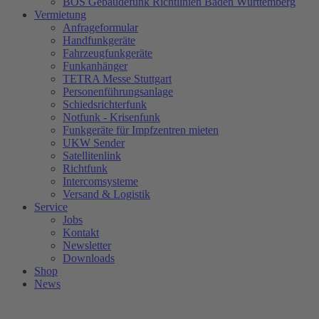
BOS Gebäudefunk Richtlinien Baden Württemberg
Vermietung
Anfrageformular
Handfunkgeräte
Fahrzeugfunkgeräte
Funkanhänger
TETRA Messe Stuttgart
Personenführungsanlage
Schiedsrichterfunk
Notfunk - Krisenfunk
Funkgeräte für Impfzentren mieten
UKW Sender
Satellitenlink
Richtfunk
Intercomsysteme
Versand & Logistik
Service
Jobs
Kontakt
Newsletter
Downloads
Shop
News