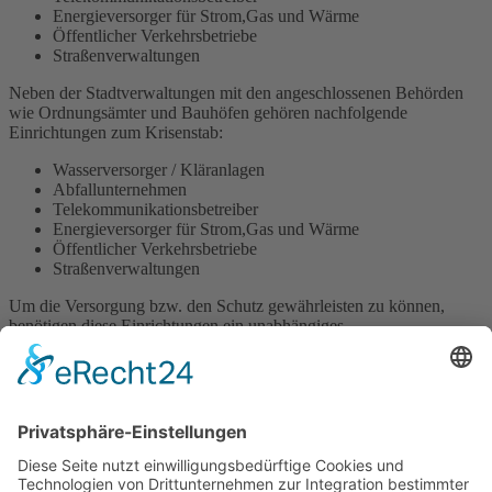
Energieversorger für Strom,Gas und Wärme
Öffentlicher Verkehrsbetriebe
Straßenverwaltungen
Neben der Stadtverwaltungen mit den angeschlossenen Behörden
wie Ordnungsämter und Bauhöfen gehören nachfolgende
Einrichtungen zum Krisenstab:
Wasserversorger / Kläranlagen
Abfallunternehmen
Telekommunikationsbetreiber
Energieversorger für Strom,Gas und Wärme
Öffentlicher Verkehrsbetriebe
Straßenverwaltungen
Um die Versorgung bzw. den Schutz gewährleisten zu können,
benötigen diese Einrichtungen ein unabhängiges
Kommunikationsnetz.
Für solche Ernstfälle halten wir in unserem Mietpark zahlreiche
Lösungen auf Abruf parat. Unsere Funksysteme sind autarke
Systeme, die ohne öffentliche Versorgung (Strom & Internet) über
einen langen Zeitraum einsetzbar sind.