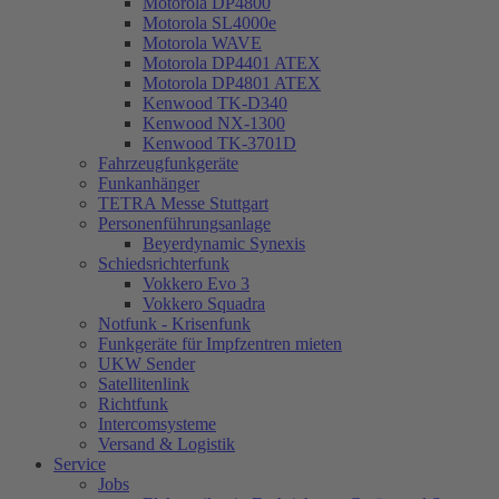
Motorola DP4800
Motorola SL4000e
Motorola WAVE
Motorola DP4401 ATEX
Motorola DP4801 ATEX
Kenwood TK-D340
Kenwood NX-1300
Kenwood TK-3701D
Fahrzeugfunkgeräte
Funkanhänger
TETRA Messe Stuttgart
Personenführungsanlage
Beyerdynamic Synexis
Schiedsrichterfunk
Vokkero Evo 3
Vokkero Squadra
Notfunk - Krisenfunk
Funkgeräte für Impfzentren mieten
UKW Sender
Satellitenlink
Richtfunk
Intercomsysteme
Versand & Logistik
Service
Jobs