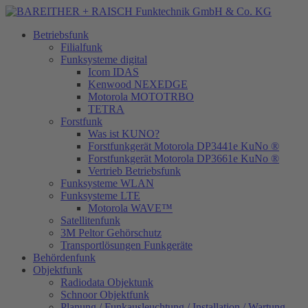
Betriebsfunk
Filialfunk
Funksysteme digital
Icom IDAS
Kenwood NEXEDGE
Motorola MOTOTRBO
TETRA
Forstfunk
Was ist KUNO?
Forstfunkgerät Motorola DP3441e KuNo ®
Forstfunkgerät Motorola DP3661e KuNo ®
Vertrieb Betriebsfunk
Funksysteme WLAN
Funksysteme LTE
Motorola WAVE™
Satellitenfunk
3M Peltor Gehörschutz
Transportlösungen Funkgeräte
Behördenfunk
Objektfunk
Radiodata Objektunk
Schnoor Objektfunk
Planung / Funkausleuchtung / Installation / Wartung