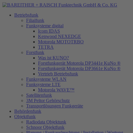
Betriebsfunk
Filialfunk
Funksysteme digital
Icom IDAS
Kenwood NEXEDGE
Motorola MOTOTRBO
TETRA
Forstfunk
Was ist KUNO?
Forstfunkgerät Motorola DP3441e KuNo ®
Forstfunkgerät Motorola DP3661e KuNo ®
Vertrieb Betriebsfunk
Funksysteme WLAN
Funksysteme LTE
Motorola WAVE™
Satellitenfunk
3M Peltor Gehörschutz
Transportlösungen Funkgeräte
Behördenfunk
Objektfunk
Radiodata Objektunk
Schnoor Objektfunk
Planung / Funkausleuchtung / Installation / Wartung