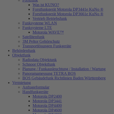
Forstfunk
Was ist KUNO?
Forstfunkgerät Motorola DP3441e KuNo ®
Forstfunkgerät Motorola DP3661e KuNo ®
Vertrieb Betriebsfunk
Funksysteme WLAN
Funksysteme LTE
Motorola WAVE™
Satellitenfunk
3M Peltor Gehörschutz
Transportlösungen Funkgeräte
Behördenfunk
Objektfunk
Radiodata Objektunk
Schnoor Objektfunk
Planung / Funkausleuchtung / Installation / Wartung
Panoramamessung TETRA BOS
BOS Gebäudefunk Richtlinien Baden Württemberg
Vermietung
Anfrageformular
Handfunkgeräte
Motorola DP2400
Motorola DP3441
Motorola DP4400
Motorola DP4600