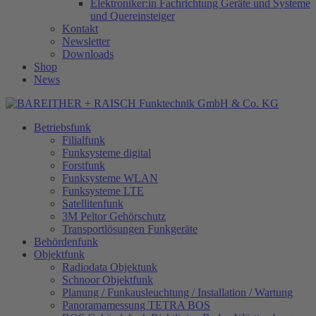
Elektroniker:in Fachrichtung Geräte und Systeme
und Quereinsteiger
Kontakt
Newsletter
Downloads
Shop
News
Betriebsfunk
Filialfunk
Funksysteme digital
Forstfunk
Funksysteme WLAN
Funksysteme LTE
Satellitenfunk
3M Peltor Gehörschutz
Transportlösungen Funkgeräte
Behördenfunk
Objektfunk
Radiodata Objektunk
Schnoor Objektfunk
Planung / Funkausleuchtung / Installation / Wartung
Panoramamessung TETRA BOS