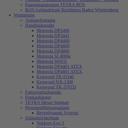
Panoramamessung TETRA BOS
BOS Gebäudefunk Richtlinien Baden Württemberg
Vermietung
Anfrageformular
Handfunkgeräte
Motorola DP2400
Motorola DP3441
Motorola DP4400
Motorola DP4600
Motorola DP4800
Motorola SL4000e
Motorola WAVE
Motorola DP4401 ATEX
Motorola DP4801 ATEX
Kenwood TK-D340
Kenwood NX-1300
Kenwood TK-3701D
Fahrzeugfunkgeräte
Funkanhänger
TETRA Messe Stuttgart
Personenführungsanlage
Beyerdynamic Synexis
Schiedsrichterfunk
Vokkero Evo 3