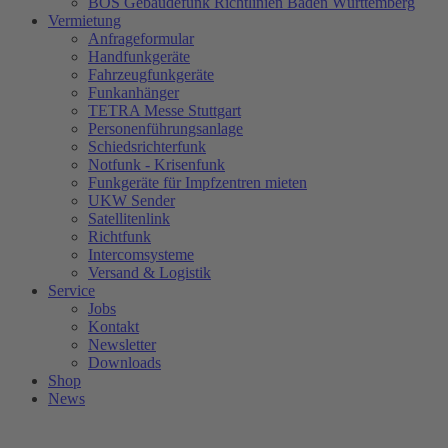
BOS Gebäudefunk Richtlinien Baden Württemberg
Vermietung
Anfrageformular
Handfunkgeräte
Fahrzeugfunkgeräte
Funkanhänger
TETRA Messe Stuttgart
Personenführungsanlage
Schiedsrichterfunk
Notfunk - Krisenfunk
Funkgeräte für Impfzentren mieten
UKW Sender
Satellitenlink
Richtfunk
Intercomsysteme
Versand & Logistik
Service
Jobs
Kontakt
Newsletter
Downloads
Shop
News