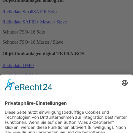
Objektfunkanlagen analog 2m
Radiodata SmallSAFIR Solo
Radiodata SAFIR+ Master / Slave
Schnoor FSO416 Solo
Schnoor FSO416 Master / Slave
Objektfunkanlagen digital TETRA-BOS
Radiodata DMO
Radiodata TMO-A
Radiodata TMO Repeater
Schnoor DMO
Schnoor TMO-A
Schnoor TMO Repeater
Startseite
Sitemap