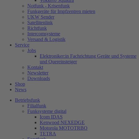
Vokkero Squadra
Notfunk - Krisenfunk
Funkgeräte für Impfzentren mieten
UKW Sender
Satellitenlink
Richtfunk
Intercomsysteme
Versand & Logistik
Service
Jobs
Elektroniker:in Fachrichtung Geräte und Systeme
und Quereinsteiger
Kontakt
Newsletter
Downloads
Shop
News
Betriebsfunk
Filialfunk
Funksysteme digital
Icom IDAS
Kenwood NEXEDGE
Motorola MOTOTRBO
TETRA