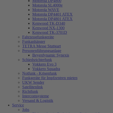
Motorola DP4800
Motorola SL4000e
Motorola WAVE
Motorola DP4401 ATEX
Motorola DP4801 ATEX
Kenwood TK-D340
Kenwood NX-1300
Kenwood TK-3701D
Fahrzeugfunkgeräte
Funkanhänger
TETRA Messe Stuttgart
Personenführungsanlage
Beyerdynamic Synexis
Schiedsrichterfunk
Vokkero Evo 3
Vokkero Squadra
Notfunk - Krisenfunk
Funkgeräte für Impfzentren mieten
UKW Sender
Satellitenlink
Richtfunk
Intercomsysteme
Versand & Logistik
Service
Jobs