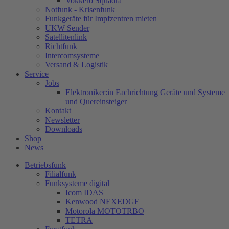
Vokkero Squadra
Notfunk - Krisenfunk
Funkgeräte für Impfzentren mieten
UKW Sender
Satellitenlink
Richtfunk
Intercomsysteme
Versand & Logistik
Service
Jobs
Elektroniker:in Fachrichtung Geräte und Systeme
und Quereinsteiger
Kontakt
Newsletter
Downloads
Shop
News
Betriebsfunk
Filialfunk
Funksysteme digital
Icom IDAS
Kenwood NEXEDGE
Motorola MOTOTRBO
TETRA