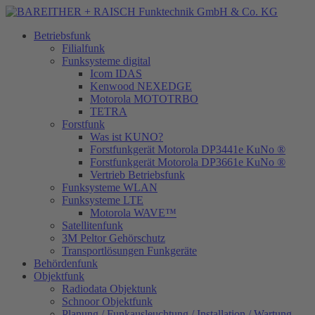
Betriebsfunk
Filialfunk
Funksysteme digital
Icom IDAS
Kenwood NEXEDGE
Motorola MOTOTRBO
TETRA
Forstfunk
Was ist KUNO?
Forstfunkgerät Motorola DP3441e KuNo ®
Forstfunkgerät Motorola DP3661e KuNo ®
Vertrieb Betriebsfunk
Funksysteme WLAN
Funksysteme LTE
Motorola WAVE™
Satellitenfunk
3M Peltor Gehörschutz
Transportlösungen Funkgeräte
Behördenfunk
Objektfunk
Radiodata Objektunk
Schnoor Objektfunk
Planung / Funkausleuchtung / Installation / Wartung