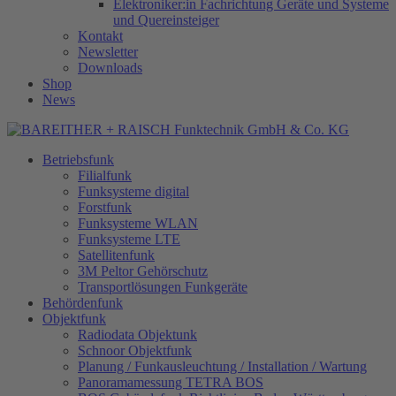
Elektroniker:in Fachrichtung Geräte und Systeme
und Quereinsteiger
Kontakt
Newsletter
Downloads
Shop
News
Betriebsfunk
Filialfunk
Funksysteme digital
Forstfunk
Funksysteme WLAN
Funksysteme LTE
Satellitenfunk
3M Peltor Gehörschutz
Transportlösungen Funkgeräte
Behördenfunk
Objektfunk
Radiodata Objektunk
Schnoor Objektfunk
Planung / Funkausleuchtung / Installation / Wartung
Panoramamessung TETRA BOS