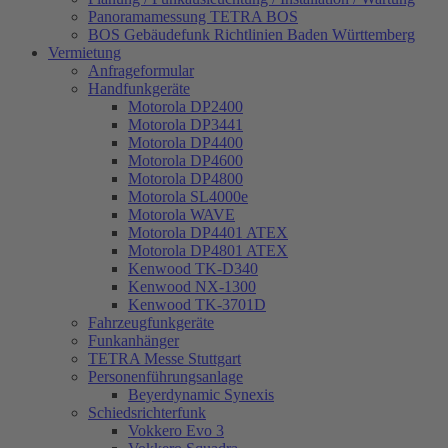
Panoramamessung TETRA BOS
BOS Gebäudefunk Richtlinien Baden Württemberg
Vermietung
Anfrageformular
Handfunkgeräte
Motorola DP2400
Motorola DP3441
Motorola DP4400
Motorola DP4600
Motorola DP4800
Motorola SL4000e
Motorola WAVE
Motorola DP4401 ATEX
Motorola DP4801 ATEX
Kenwood TK-D340
Kenwood NX-1300
Kenwood TK-3701D
Fahrzeugfunkgeräte
Funkanhänger
TETRA Messe Stuttgart
Personenführungsanlage
Beyerdynamic Synexis
Schiedsrichterfunk
Vokkero Evo 3