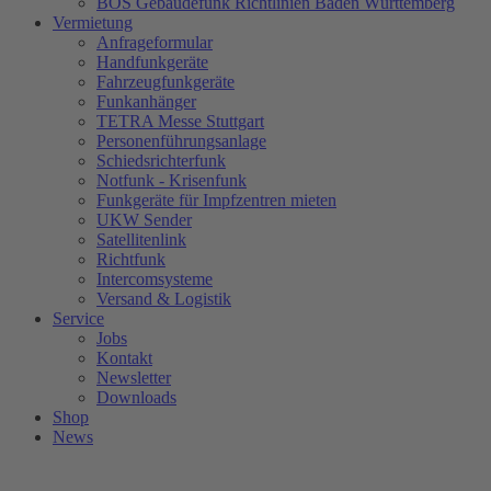
BOS Gebäudefunk Richtlinien Baden Württemberg
Vermietung
Anfrageformular
Handfunkgeräte
Fahrzeugfunkgeräte
Funkanhänger
TETRA Messe Stuttgart
Personenführungsanlage
Schiedsrichterfunk
Notfunk - Krisenfunk
Funkgeräte für Impfzentren mieten
UKW Sender
Satellitenlink
Richtfunk
Intercomsysteme
Versand & Logistik
Service
Jobs
Kontakt
Newsletter
Downloads
Shop
News