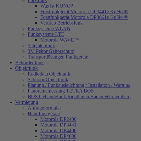
Forstfunk
Was ist KUNO?
Forstfunkgerät Motorola DP3441e KuNo ®
Forstfunkgerät Motorola DP3661e KuNo ®
Vertrieb Betriebsfunk
Funksysteme WLAN
Funksysteme LTE
Motorola WAVE™
Satellitenfunk
3M Peltor Gehörschutz
Transportlösungen Funkgeräte
Behördenfunk
Objektfunk
Radiodata Objektunk
Schnoor Objektfunk
Planung / Funkausleuchtung / Installation / Wartung
Panoramamessung TETRA BOS
BOS Gebäudefunk Richtlinien Baden Württemberg
Vermietung
Anfrageformular
Handfunkgeräte
Motorola DP2400
Motorola DP3441
Motorola DP4400
Motorola DP4600