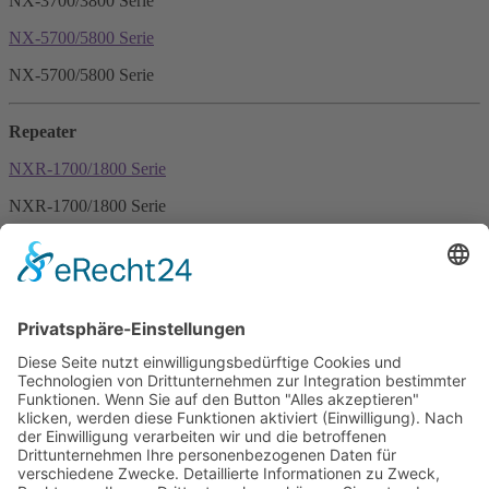
NX-3700/3800 Serie
NX-5700/5800 Serie
NX-5700/5800 Serie
Repeater
NXR-1700/1800 Serie
NXR-1700/1800 Serie
Kairos KA 160/KA-450 Serie
Kairos KA 160/KA-450 Serie
Icom IDAS
Kenwood NEXEDGE
Motorola MOTOTRBO
TETRA
Startseite
Sitemap
Datenschutz
AGB