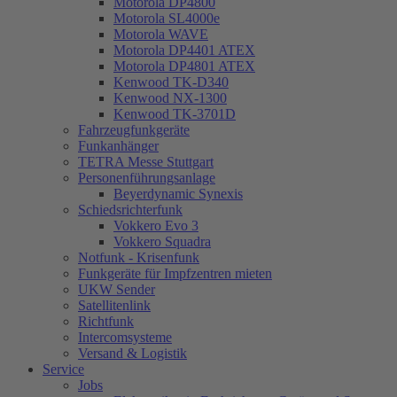
Motorola DP4800
Motorola SL4000e
Motorola WAVE
Motorola DP4401 ATEX
Motorola DP4801 ATEX
Kenwood TK-D340
Kenwood NX-1300
Kenwood TK-3701D
Fahrzeugfunkgeräte
Funkanhänger
TETRA Messe Stuttgart
Personenführungsanlage
Beyerdynamic Synexis
Schiedsrichterfunk
Vokkero Evo 3
Vokkero Squadra
Notfunk - Krisenfunk
Funkgeräte für Impfzentren mieten
UKW Sender
Satellitenlink
Richtfunk
Intercomsysteme
Versand & Logistik
Service
Jobs