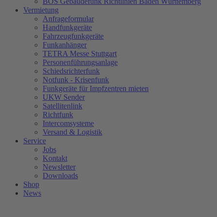
BOS Gebäudefunk Richtlinien Baden Württemberg
Vermietung
Anfrageformular
Handfunkgeräte
Fahrzeugfunkgeräte
Funkanhänger
TETRA Messe Stuttgart
Personenführungsanlage
Schiedsrichterfunk
Notfunk - Krisenfunk
Funkgeräte für Impfzentren mieten
UKW Sender
Satellitenlink
Richtfunk
Intercomsysteme
Versand & Logistik
Service
Jobs
Kontakt
Newsletter
Downloads
Shop
News