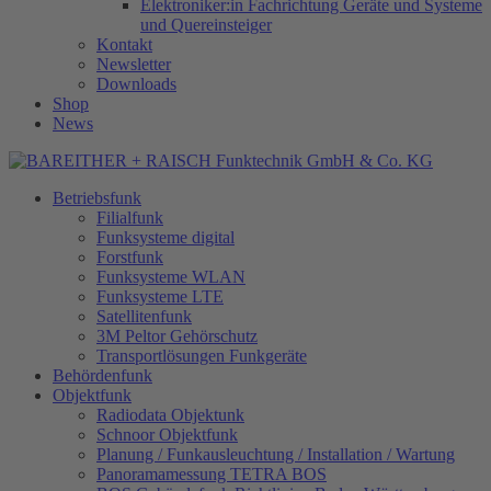
Elektroniker:in Fachrichtung Geräte und Systeme
und Quereinsteiger
Kontakt
Newsletter
Downloads
Shop
News
Betriebsfunk
Filialfunk
Funksysteme digital
Forstfunk
Funksysteme WLAN
Funksysteme LTE
Satellitenfunk
3M Peltor Gehörschutz
Transportlösungen Funkgeräte
Behördenfunk
Objektfunk
Radiodata Objektunk
Schnoor Objektfunk
Planung / Funkausleuchtung / Installation / Wartung
Panoramamessung TETRA BOS