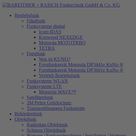
Betriebsfunk
Filialfunk
Funksysteme digital
Icom IDAS
Kenwood NEXEDGE
Motorola MOTOTRBO
TETRA
Forstfunk
Was ist KUNO?
Forstfunkgerät Motorola DP3441e KuNo ®
Forstfunkgerät Motorola DP3661e KuNo ®
Vertrieb Betriebsfunk
Funksysteme WLAN
Funksysteme LTE
Motorola WAVE™
Satellitenfunk
3M Peltor Gehörschutz
Transportlösungen Funkgeräte
Behördenfunk
Objektfunk
Radiodata Objektunk
Schnoor Objektfunk
Planung / Funkausleuchtung / Installation / Wartung