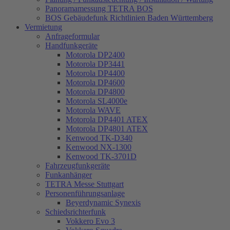
Panoramamessung TETRA BOS
BOS Gebäudefunk Richtlinien Baden Württemberg
Vermietung
Anfrageformular
Handfunkgeräte
Motorola DP2400
Motorola DP3441
Motorola DP4400
Motorola DP4600
Motorola DP4800
Motorola SL4000e
Motorola WAVE
Motorola DP4401 ATEX
Motorola DP4801 ATEX
Kenwood TK-D340
Kenwood NX-1300
Kenwood TK-3701D
Fahrzeugfunkgeräte
Funkanhänger
TETRA Messe Stuttgart
Personenführungsanlage
Beyerdynamic Synexis
Schiedsrichterfunk
Vokkero Evo 3