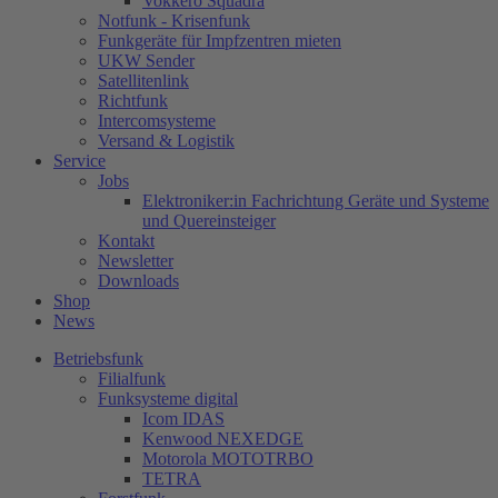
Vokkero Squadra
Notfunk - Krisenfunk
Funkgeräte für Impfzentren mieten
UKW Sender
Satellitenlink
Richtfunk
Intercomsysteme
Versand & Logistik
Service
Jobs
Elektroniker:in Fachrichtung Geräte und Systeme
und Quereinsteiger
Kontakt
Newsletter
Downloads
Shop
News
Betriebsfunk
Filialfunk
Funksysteme digital
Icom IDAS
Kenwood NEXEDGE
Motorola MOTOTRBO
TETRA