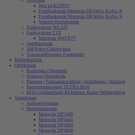
Forstfunk
Was ist KUNO?
Forstfunkgerät Motorola DP3441e KuNo ®
Forstfunkgerät Motorola DP3661e KuNo ®
Vertrieb Betriebsfunk
Funksysteme WLAN
Funksysteme LTE
Motorola WAVE™
Satellitenfunk
3M Peltor Gehörschutz
Transportlösungen Funkgeräte
Behördenfunk
Objektfunk
Radiodata Objektunk
Schnoor Objektfunk
Planung / Funkausleuchtung / Installation / Wartung
Panoramamessung TETRA BOS
BOS Gebäudefunk Richtlinien Baden Württemberg
Vermietung
Anfrageformular
Handfunkgeräte
Motorola DP2400
Motorola DP3441
Motorola DP4400
Motorola DP4600