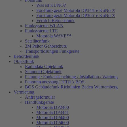
Forstfunk
Was ist KUNO?
Forstfunkgerät Motorola DP3441e KuNo ®
Forstfunkgerät Motorola DP3661e KuNo ®
Vertrieb Betriebsfunk
Funksysteme WLAN
Funksysteme LTE
Motorola WAVE™
Satellitenfunk
3M Peltor Gehörschutz
Transportlösungen Funkgeräte
Behördenfunk
Objektfunk
Radiodata Objektunk
Schnoor Objektfunk
Planung / Funkausleuchtung / Installation / Wartung
Panoramamessung TETRA BOS
BOS Gebäudefunk Richtlinien Baden Württemberg
Vermietung
Anfrageformular
Handfunkgeräte
Motorola DP2400
Motorola DP3441
Motorola DP4400
Motorola DP4600