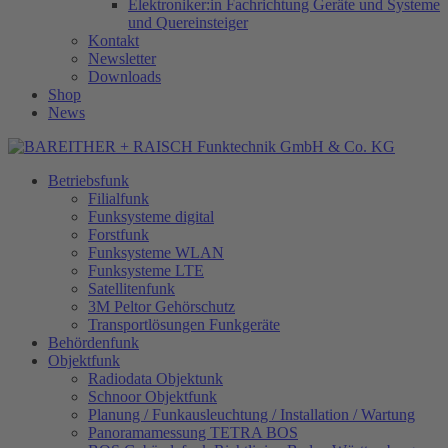
Elektroniker:in Fachrichtung Geräte und Systeme
und Quereinsteiger
Kontakt
Newsletter
Downloads
Shop
News
Betriebsfunk
Filialfunk
Funksysteme digital
Forstfunk
Funksysteme WLAN
Funksysteme LTE
Satellitenfunk
3M Peltor Gehörschutz
Transportlösungen Funkgeräte
Behördenfunk
Objektfunk
Radiodata Objektunk
Schnoor Objektfunk
Planung / Funkausleuchtung / Installation / Wartung
Panoramamessung TETRA BOS