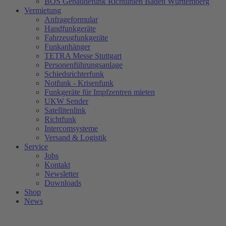
BOS Gebäudefunk Richtlinien Baden Württemberg
Vermietung
Anfrageformular
Handfunkgeräte
Fahrzeugfunkgeräte
Funkanhänger
TETRA Messe Stuttgart
Personenführungsanlage
Schiedsrichterfunk
Notfunk - Krisenfunk
Funkgeräte für Impfzentren mieten
UKW Sender
Satellitenlink
Richtfunk
Intercomsysteme
Versand & Logistik
Service
Jobs
Kontakt
Newsletter
Downloads
Shop
News