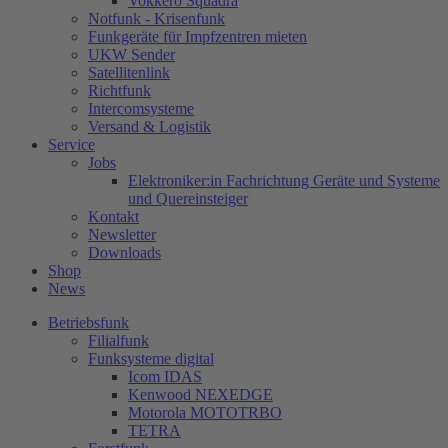
Vokkero Squadra
Notfunk - Krisenfunk
Funkgeräte für Impfzentren mieten
UKW Sender
Satellitenlink
Richtfunk
Intercomsysteme
Versand & Logistik
Service
Jobs
Elektroniker:in Fachrichtung Geräte und Systeme
und Quereinsteiger
Kontakt
Newsletter
Downloads
Shop
News
Betriebsfunk
Filialfunk
Funksysteme digital
Icom IDAS
Kenwood NEXEDGE
Motorola MOTOTRBO
TETRA