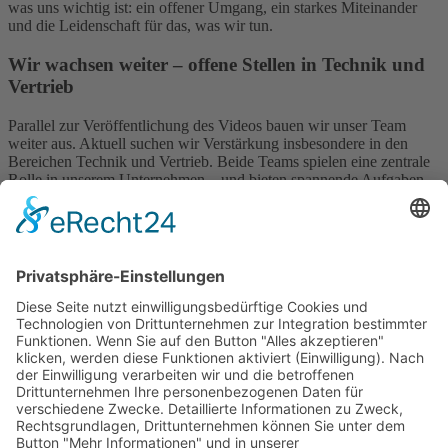
was uns wichtig ist: ein offener Umgang, ein starkes Miteinander
und die Leidenschaft für das, was wir tun.
Wir wachsen weiter – offene Stellen in Technik und
Vertrieb
Parallel zur Veröffentlichung des Videos bauen wir unser Team
weiter aus. Aktuell suchen wir Verstärkung insbesondere in den
Bereichen Technik und Vertrieb. Beide Teams spielen eine zentrale
Rolle in unserem Unternehmen – und bieten spannende Aufgaben
für motivierte Talente, die etwas bewegen möchten.
Wir laden alle Interessierten herzlich ein, sich auf unserer
Karriereseite
über die offenen Positionen zu informieren und Teil
unseres wachsenden Teams zu werden.
Zurück
Weiter
Startseite
Sitemap
Datenschutz
AGB
Kontakt
Impressum