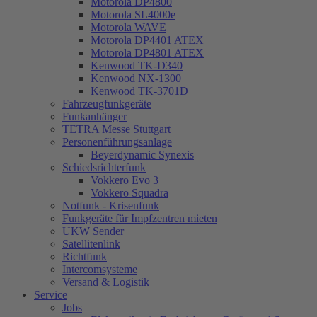
Motorola DP4800
Motorola SL4000e
Motorola WAVE
Motorola DP4401 ATEX
Motorola DP4801 ATEX
Kenwood TK-D340
Kenwood NX-1300
Kenwood TK-3701D
Fahrzeugfunkgeräte
Funkanhänger
TETRA Messe Stuttgart
Personenführungsanlage
Beyerdynamic Synexis
Schiedsrichterfunk
Vokkero Evo 3
Vokkero Squadra
Notfunk - Krisenfunk
Funkgeräte für Impfzentren mieten
UKW Sender
Satellitenlink
Richtfunk
Intercomsysteme
Versand & Logistik
Service
Jobs