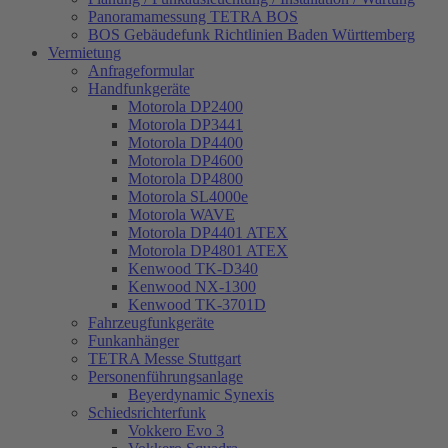
Panoramamessung TETRA BOS
BOS Gebäudefunk Richtlinien Baden Württemberg
Vermietung
Anfrageformular
Handfunkgeräte
Motorola DP2400
Motorola DP3441
Motorola DP4400
Motorola DP4600
Motorola DP4800
Motorola SL4000e
Motorola WAVE
Motorola DP4401 ATEX
Motorola DP4801 ATEX
Kenwood TK-D340
Kenwood NX-1300
Kenwood TK-3701D
Fahrzeugfunkgeräte
Funkanhänger
TETRA Messe Stuttgart
Personenführungsanlage
Beyerdynamic Synexis
Schiedsrichterfunk
Vokkero Evo 3