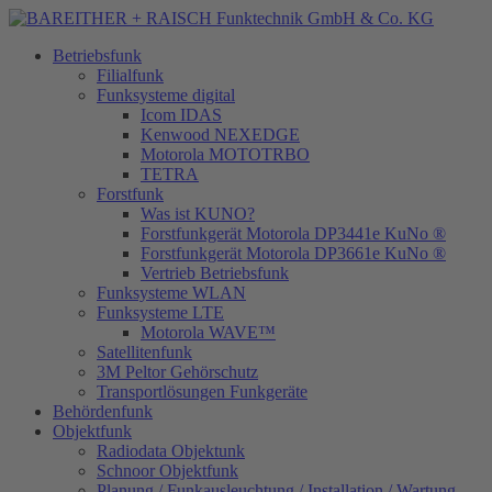
Betriebsfunk
Filialfunk
Funksysteme digital
Icom IDAS
Kenwood NEXEDGE
Motorola MOTOTRBO
TETRA
Forstfunk
Was ist KUNO?
Forstfunkgerät Motorola DP3441e KuNo ®
Forstfunkgerät Motorola DP3661e KuNo ®
Vertrieb Betriebsfunk
Funksysteme WLAN
Funksysteme LTE
Motorola WAVE™
Satellitenfunk
3M Peltor Gehörschutz
Transportlösungen Funkgeräte
Behördenfunk
Objektfunk
Radiodata Objektunk
Schnoor Objektfunk
Planung / Funkausleuchtung / Installation / Wartung